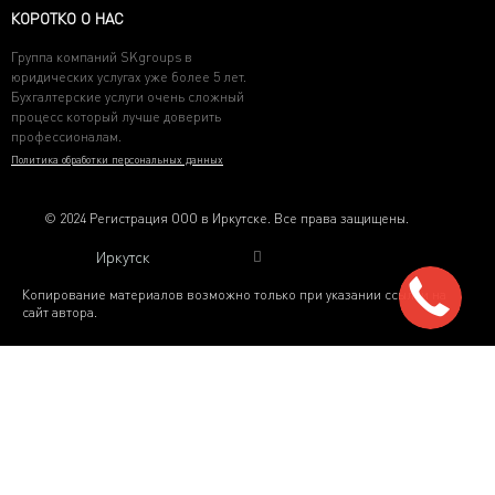
КОРОТКО О НАС
Группа компаний SKgroups в
юридических услугах уже более 5 лет.
Бухгалтерские услуги очень сложный
процесс который лучше доверить
профессионалам.
Политика обработки персональных данных
© 2024 Регистрация ООО в Иркутске. Все права защищены.
Иркутск
Копирование материалов возможно только при указании ссылки на
сайт автора.