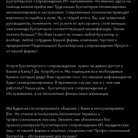
Бухгалтерское сопровождение ИП: напоминаем, что именно здесь на
помощь можем прийти мы! Труд наших бухгалтеров оптимизирован,
автоматизирован и застрахован. Современные технологии приводят
вероятность ошибок к нулю. Ну, и скорей всего, Вы, как грамотный
руководитель, понимаете, что услуги по аутсорсингу стоят меньше,
чем команда бухгалтеров соответствующей квалификации. Зачем
платить больше? Это Вам скажет не только любой бухгалтер, а
вообще, любой сотрудник Вашей фирмы, компании, торгового
предприятия! Рациональное бухгалтерское сопровождение Иркутск –
от нашей фирмы!
Услуги бухгалтерского сопровождения: нужно ли давать доступ к
базам и банку? Да, потребуется. Мы подпишем все необходимые
бумаги, которые дадут Вам гарантию того, что никакая информация не
будет скомпрометирована. В противном случае, как и с чем нам
работать? Наша цель - бухгалтерское сопровождение и
обслуживание, а не непонятные финансовые махинации.
Мы будем вести непрерывное общение с Вами и консультировать
Вас. Не станем использовать непонятные термины и
профессиональную лексику. Звоните, мы обязательно Вас
проконсультируем! Бухгалтерское сопровождение ИП, юридических
лиц – от нашей фирмы и опытных специалистов! Профессиональный
бухгалтер – обслуживание для лучших!