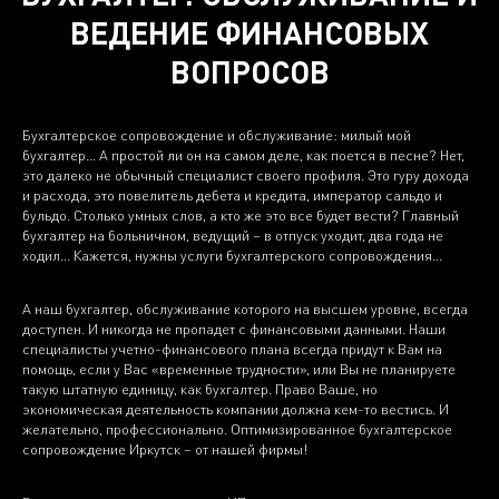
ВЕДЕНИЕ ФИНАНСОВЫХ
ВОПРОСОВ
Бухгалтерское сопровождение и обслуживание: милый мой
бухгалтер… А простой ли он на самом деле, как поется в песне? Нет,
это далеко не обычный специалист своего профиля. Это гуру дохода
и расхода, это повелитель дебета и кредита, император сальдо и
бульдо. Столько умных слов, а кто же это все будет вести? Главный
бухгалтер на больничном, ведущий – в отпуск уходит, два года не
ходил… Кажется, нужны услуги бухгалтерского сопровождения…
А наш бухгалтер, обслуживание которого на высшем уровне, всегда
доступен. И никогда не пропадет с финансовыми данными. Наши
специалисты учетно-финансового плана всегда придут к Вам на
помощь, если у Вас «временные трудности», или Вы не планируете
такую штатную единицу, как бухгалтер. Право Ваше, но
экономическая деятельность компании должна кем-то вестись. И
желательно, профессионально. Оптимизированное бухгалтерское
сопровождение Иркутск – от нашей фирмы!