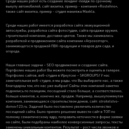
Среди наших работ есть создание лендинг-пейдж по срочному
выкупу автомобилей, сайт визитка, пример - компания «Rostehno»,
также сайт визитка, пример - студия макияжа Maxkla.
Среди наших работ имеется разработка сайта эвакуационной
автослужбы, разработка сайта фотостудии, сайта продажи оружия,
строительной компании, доставки цветов. Также мы занимались
разработкой и продвижением сайта компании «Агрохозторг»,
занимающегося продажей ПВХ-продукции и товаров для сада, и
огорода.
Наши главные задачи – SEO продвижение и создание сайта.
Портфолио наших работ Вы можете посмотреть и оценить в галерее.
Портфолио сайтов, веб-студия в Иркутске – SKGROUPS! У нас
замечательная веб-студия, и мы рады, что Вы выбираете нас, а также
благодарны тем, кто нас уже выбрал! Сайты этих компаний заметно
поднялись по позициям, посещений стало больше, а соответственно,
больше клиентов, и, конечно же, продаж. Например, вышеупомянутая
компания, занимающаяся строительством домов, сайт: stroitelstvo-
domov123.ru. Задачей было поставлено увеличить количество
посещений сайта. Было принято решение вывести сайт в ТОП по
полному семантическому ядру, поправить неточности в форме заявки
на сайте, были подобраны наиболее конверсионные запросы, тексты
заменены уникальным контентом. Результат – рост числа звонков и